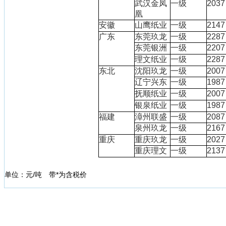
武汉金凤
一级
2037
凰
安徽
山鹰纸业
一级
2147
广东
东莞玖龙
一级
2287
东莞银洲
一级
2207
理文纸业
一级
2287
东北
沈阳玖龙
一级
2007
辽宁兴东
一级
1987
抚顺纸业
一级
2007
银泉纸业
一级
1987
福建
漳州联盛
一级
2087
泉州玖龙
一级
2167
重庆
重庆玖龙
一级
2027
重庆理文
一级
2137
单位：元/吨 带*为含税价