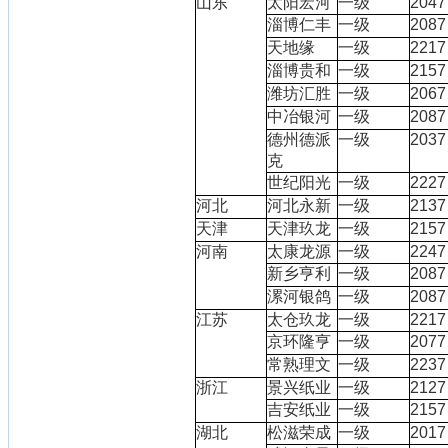
山东
太阳宏河
一级
2047
淄博仁丰
一级
2087
天地缘
一级
2217
淄博贵和
一级
2157
潍坊汇胜
一级
2067
中冶银河
一级
2087
德州德派
一级
2037
克
世纪阳光
一级
2227
河北
河北永新
一级
2137
天津
天津玖龙
一级
2157
河南
太康龙源
一级
2247
新乡亨利
一级
2087
漯河银鸽
一级
2087
江苏
太仓玖龙
一级
2217
京环隆亨
一级
2077
常熟理文
一级
2237
浙江
景兴纸业
一级
2127
吉安纸业
一级
2157
湖北
松滋荣成
一级
2017