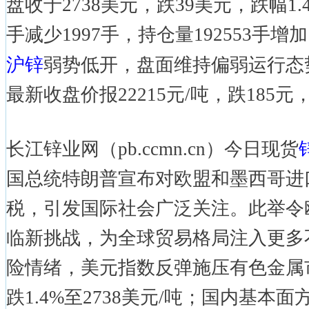
盘收于2738美元，跌39美元，跌幅1.4
手减少1997手，持仓量192553手增
沪锌
弱势低开，盘面维持偏弱运行态势
最新收盘价报22215元/吨，跌185元，
长江锌业网（pb.ccmn.cn）今日现货
国总统特朗普宣布对欧盟和墨西哥进口
税，引发国际社会广泛关注。此举令
临新挑战，为全球贸易格局注入更多
险情绪，美元指数反弹施压有色金属
跌1.4%至2738美元/吨；国内基本