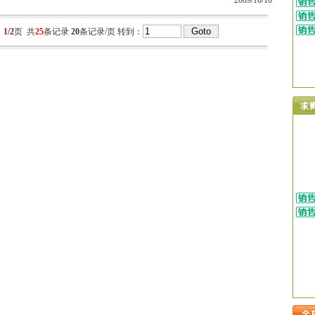
2009/10/10
：
1
/2
页 共
25
条记录
20
条记录/页 转到：