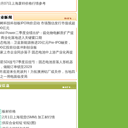
8月07日上海废锌价格行情参考
树科技科创板IPO询价启动 市场预估发行市值或超
00亿元
olid Power二季度业绩出炉：硫化物电解质扩产提
 商业化落地进入关键窗口期
态电池：卫蓝新能源推进20亿元Pre-IPO融资，
00亿投前估值冲刺创业板
家上市企业同步落子 固态电池中上游产业化再提
星SDI连亏7季度后扭亏：固态电池首落人形机器
，储能订单锁至2029
 月底迎来生死谈判！力拓澳洲铝厂或关停，当地四
之一用电面临变局
板材价格
2月1日上海现货(SMM) 加工材行情
供应合金铝锭 铝锭(图)