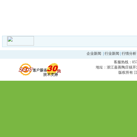
企业新闻
|
行业新闻
|
行情分析
客服热线：0573
地址：浙江嘉善陶庄镇开发区 邮编
版权所有 