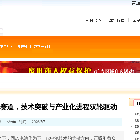
赛道，技术突破与产业化进程双轮驱动
·
0
·
0
： admin 时间： 2026/5/7
·
0
·
0
当下，固态电池作为下一代电池技术的关键方向，正吸引着众
·
0