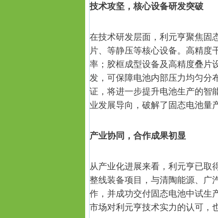
技术攻坚，核心设备研发突破
在技术研发层面，利元亨聚焦固
片、等静压等核心设备。高精度
率；胶框成型设备及高精度叠片
发，可保障电池内部压力均匀分
证，将进一步提升电池生产的智
业发展导向，破解了固态电池量
产业协同，合作成果初显
从产业化进展来看，利元亨已取得
整线装备项目，与清陶能源、广
作，并成功交付固态电池中试生
市场对利元亨技术实力的认可，