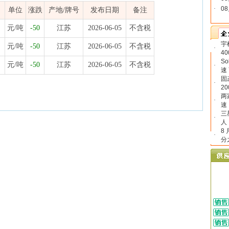
5日江苏废锌价格行情参考，包含品名、材质、价格区间、单位、涨跌、产地牌号、发布
·
0
单位
涨跌
产地/牌号
发布日期
备注
2026-06-05 10:34:44
格
元/吨
-50
江苏
2026-06-05
不含税
宇
元/吨
-50
江苏
2026-06-05
不含税
·
4
S
元/吨
-50
江苏
2026-06-05
不含税
·
速
固
·
2
两
·
速
三
·
人
8
·
分