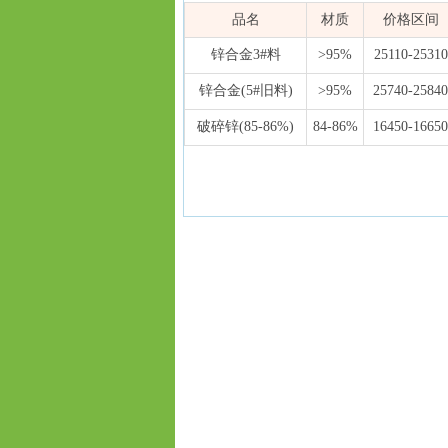
内容摘要：
本文为长江有色金属网发布的06月0
品名
材质
价格区间
数据来源：
长江有色金属网(ccmn.cn)
发布时间：
数据类型：
现货市场报价 | 行情参考 | 有色金属价
锌合金3#料
>95%
25110-25310
锌合金(5#旧料)
>95%
25740-25840
破碎锌(85-86%)
84-86%
16450-16650